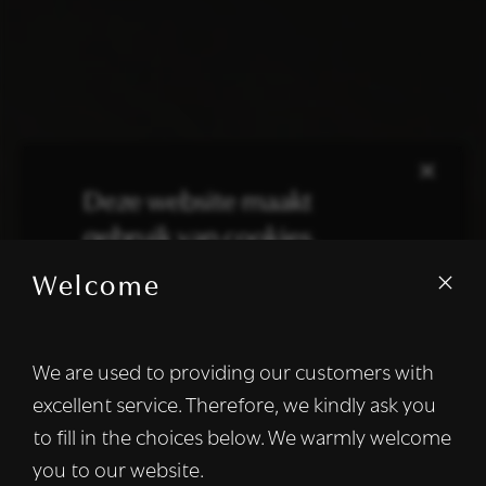
×
Deze website maakt
gebruik van cookies.
Welcome
We gebruiken cookies om inhoud en
advertenties te personaliseren en om ons
verkeer te analyseren. We delen ook
We are used to providing our customers with
informatie over uw gebruik van onze site
excellent service. Therefore, we kindly ask you
met onze advertentie- en analysepartners,
die deze kunnen combineren met andere
to fill in the choices below. We warmly welcome
informatie die u aan hen heeft verstrekt of
you to our website.
die zij hebben verzameld door uw gebruik