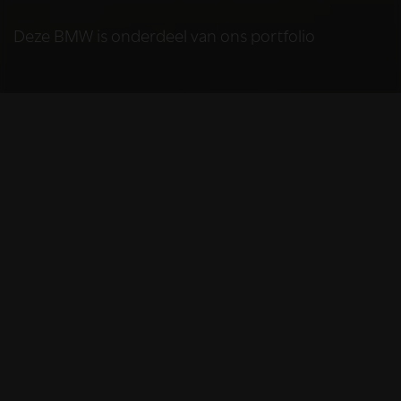
Deze BMW is onderdeel van ons portfolio
HELAAS
Deze BMW is niet
meer beschikbaar
De BMW die u bekijkt is helaas niet meer
beschikbaar, omdat we iemand anders blij
mochten maken met deze prachtige auto.
Gelukkig kunt u hieronder nog even nagenieten