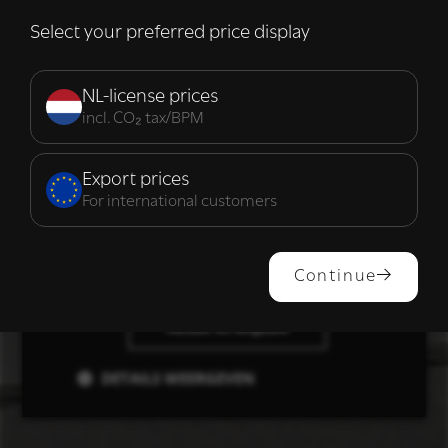
van hun diensten.
Lees verder
Select your preferred price display
Strikt
Prestatie
Targeting
noodzakelijk
NL-license prices
incl. CO₂ tax/BPM
Functioneel
Export prices
For international customers
ALLES ACCEPTEREN
Continue
ALLES AFWIJZEN
DETAILS WEERGEVEN