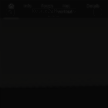
Info
Foto's
Het
Details
verhaal