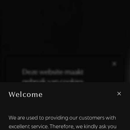
×
Deze website maakt
gebruik van cookies.
Welcome
We gebruiken cookies om inhoud en
advertenties te personaliseren en om ons
verkeer te analyseren. We delen ook
We are used to providing our customers with
informatie over uw gebruik van onze site
excellent service. Therefore, we kindly ask you
met onze advertentie- en analysepartners,