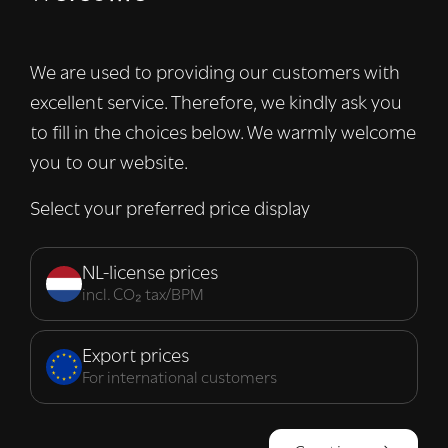
We gebruiken cookies om inhoud en
advertenties te personaliseren en om ons
verkeer te analyseren. We delen ook
We are used to providing our customers with
informatie over uw gebruik van onze site
excellent service. Therefore, we kindly ask you
met onze advertentie- en analysepartners,
die deze kunnen combineren met andere
to fill in the choices below. We warmly welcome
informatie die u aan hen heeft verstrekt of
you to our website.
die zij hebben verzameld door uw gebruik
van hun diensten.
Lees verder
Select your preferred price display
Strikt
Prestatie
Targeting
noodzakelijk
NL-license prices
incl. CO₂ tax/BPM
Functioneel
Export prices
For international customers