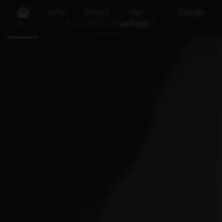
Info
Foto's
Het
Details
verhaal