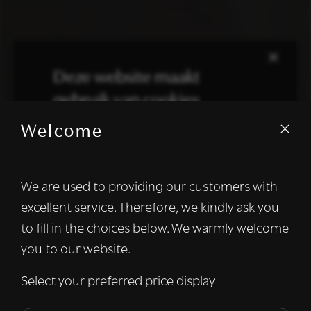
×
Deze website maakt
gebruik van cookies.
Welcome
We gebruiken cookies om inhoud en
advertenties te personaliseren en om ons
verkeer te analyseren. We delen ook
We are used to providing our customers with
informatie over uw gebruik van onze site
excellent service. Therefore, we kindly ask you
met onze advertentie- en analysepartners,
die deze kunnen combineren met andere
to fill in the choices below. We warmly welcome
informatie die u aan hen heeft verstrekt of
you to our website.
die zij hebben verzameld door uw gebruik
van hun diensten.
Lees verder
Select your preferred price display
Strikt
Prestatie
Targeting