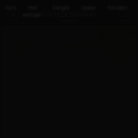
Foto's
Het
Details
Lease
Inruilen
verhaal