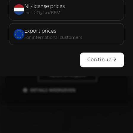
noodzakelijk
NL-license prices
incl. CO₂ tax/BPM
Functioneel
Export prices
For international customers
ALLES ACCEPTEREN
Continue
ALLES AFWIJZEN
DETAILS WEERGEVEN