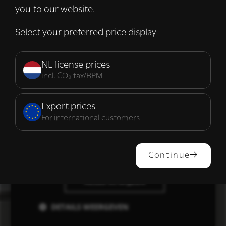
informatie die u aan hen heeft verstrekt of
you to our website.
die zij hebben verzameld door uw gebruik
van hun diensten.
Lees verder
Select your preferred price display
Strikt
Prestatie
Targeting
noodzakelijk
NL-license prices
incl. CO₂ tax/BPM
Functioneel
Export prices
For international customers
ALLES ACCEPTEREN
Continue
ALLES AFWIJZEN
DETAILS WEERGEVEN