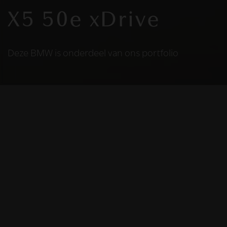
X5 50e xDrive
Deze BMW is onderdeel van ons portfolio
HELAAS
Deze BMW is niet
meer beschikbaar
De BMW die u bekijkt is helaas niet meer
beschikbaar, omdat we iemand anders blij