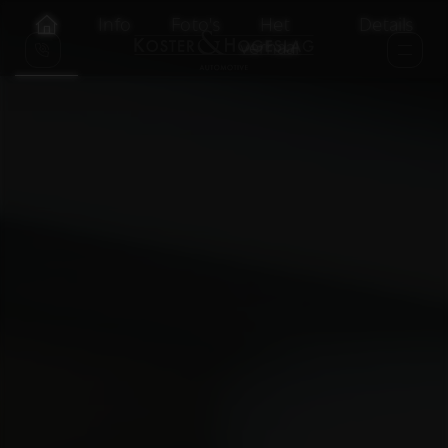
Info
Foto's
Het
Details
verhaal