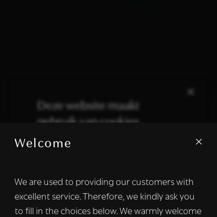
×
Deze website maakt
gebruik van cookies.
Welcome
We gebruiken cookies om inhoud en
advertenties te personaliseren en om ons
verkeer te analyseren. We delen ook
We are used to providing our customers with
informatie over uw gebruik van onze site
excellent service. Therefore, we kindly ask you
met onze advertentie- en analysepartners,
die deze kunnen combineren met andere
to fill in the choices below. We warmly welcome