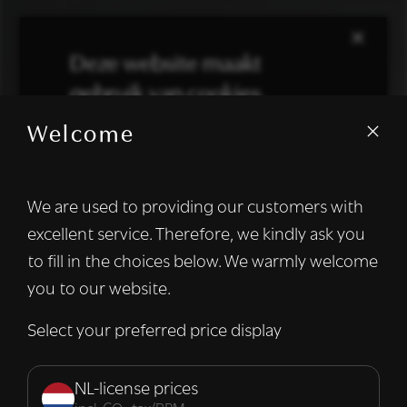
×
Deze website maakt
gebruik van cookies.
Welcome
We gebruiken cookies om inhoud en
advertenties te personaliseren en om ons
verkeer te analyseren. We delen ook
We are used to providing our customers with
informatie over uw gebruik van onze site
excellent service. Therefore, we kindly ask you
met onze advertentie- en analysepartners,
die deze kunnen combineren met andere
to fill in the choices below. We warmly welcome
informatie die u aan hen heeft verstrekt of
you to our website.
die zij hebben verzameld door uw gebruik
van hun diensten.
Lees verder
Select your preferred price display
Strikt
Prestatie
Targeting
noodzakelijk
NL-license prices