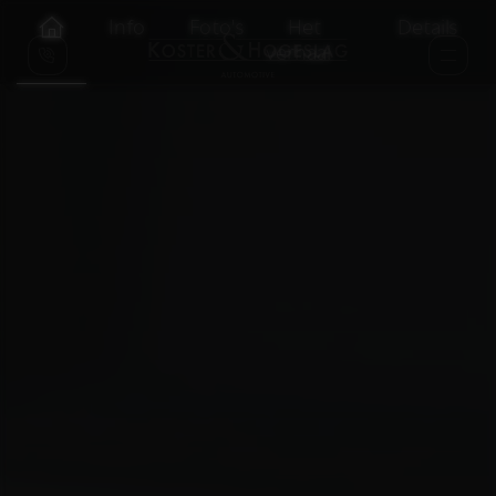
Info
Foto's
Het
Details
verhaal