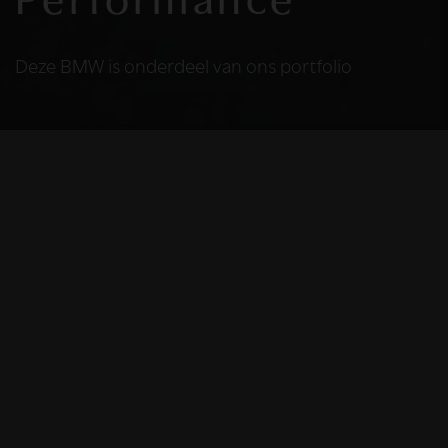
Performance
Deze BMW is onderdeel van ons portfolio
HELAAS
Deze BMW is niet
meer beschikbaar
De BMW die u bekijkt is helaas niet meer
beschikbaar, omdat we iemand anders blij
mochten maken met deze prachtige auto.