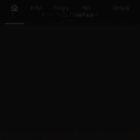
Info
Foto's
Het
Details
verhaal