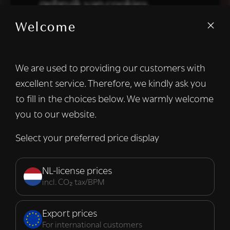
gebruik van cookies.
Welcome
We gebruiken cookies om inhoud en
advertenties te personaliseren en om ons
verkeer te analyseren. We delen ook
We are used to providing our customers with
informatie over uw gebruik van onze site
excellent service. Therefore, we kindly ask you
met onze advertentie- en analysepartners,
die deze kunnen combineren met andere
to fill in the choices below. We warmly welcome
informatie die u aan hen heeft verstrekt of
you to our website.
die zij hebben verzameld door uw gebruik
van hun diensten.
Lees verder
Select your preferred price display
Strikt
Prestatie
Targeting
noodzakelijk
NL-license prices
incl. CO₂ tax/BPM
Functioneel
Export prices
For international customers