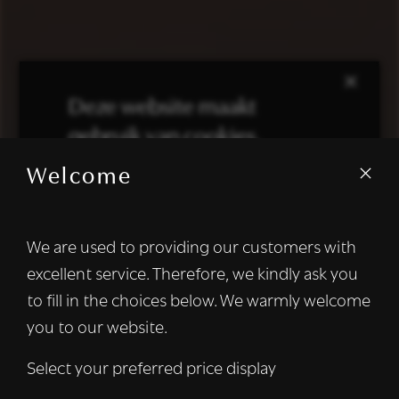
×
Deze website maakt
gebruik van cookies.
Welcome
We gebruiken cookies om inhoud en
advertenties te personaliseren en om ons
verkeer te analyseren. We delen ook
We are used to providing our customers with
informatie over uw gebruik van onze site
excellent service. Therefore, we kindly ask you
met onze advertentie- en analysepartners,
die deze kunnen combineren met andere
to fill in the choices below. We warmly welcome
informatie die u aan hen heeft verstrekt of
you to our website.
die zij hebben verzameld door uw gebruik
van hun diensten.
Lees verder
Select your preferred price display