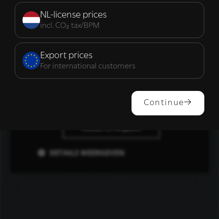
Strikt
Prestatie
Targeting
noodzakelijk
NL-license prices
incl. CO₂ tax/BPM
Functioneel
Export prices
For international customers
ALLES ACCEPTEREN
Continue
ALLES AFWIJZEN
DETAILS WEERGEVEN