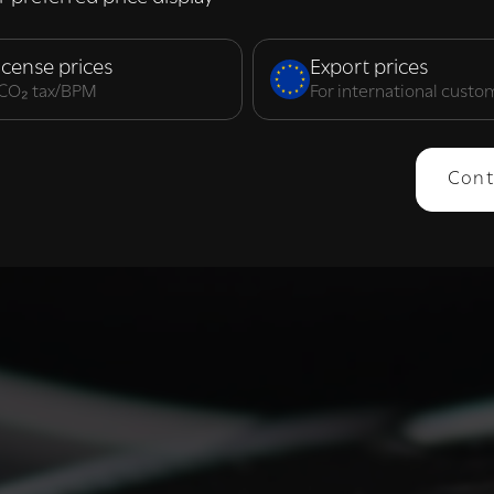
elijk
Prestatie
Targeting
F
icense prices
Export prices
. CO₂ tax/BPM
For international custo
ERGEVEN
ALLES AFWIJZEN
ALLES 
Cont