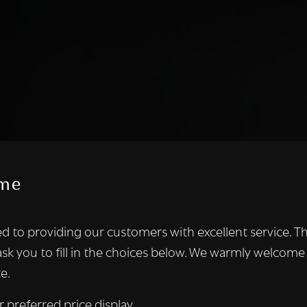
me
te maakt gebruik van cookies.
d to providing our customers with excellent service. T
kies om inhoud en advertenties te personaliseren en om ons ver
ask you to fill in the choices below. We warmly welcome
len ook informatie over uw gebruik van onze site met onze adver
e.
 die deze kunnen combineren met andere informatie die u aan hen
n verzameld door uw gebruik van hun diensten.
Lees verder
r preferred price display