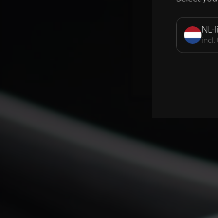
Strikt noodzak
NL-l
incl
DETAILS WE