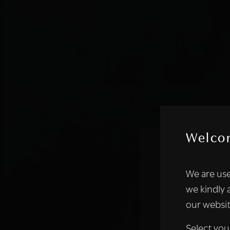
Welco
Deze websi
We are use
We gebruiken coo
we kindly 
analyseren. We de
our websit
analysepartners,
of die zij hebbe
Select you