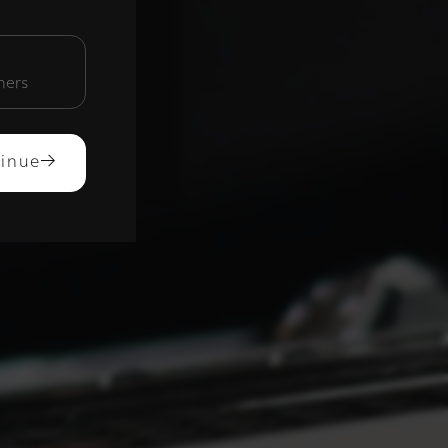
unctioneel
mers
ACCEPTEREN
inue