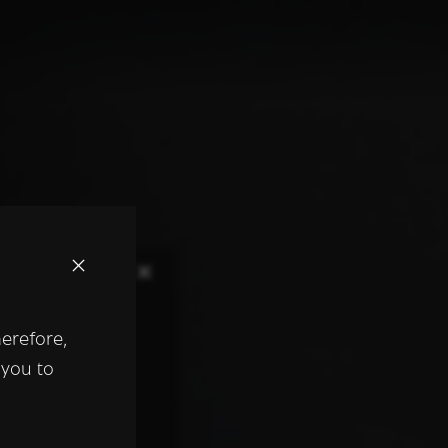
×
herefore,
keer te
 you to
tentie- en
 heeft verstrekt