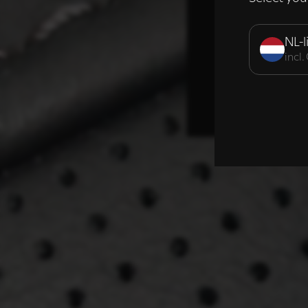
Strikt noodzak
NL-l
incl
DETAILS WE