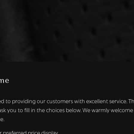
me
te maakt gebruik van cookies.
d to providing our customers with excellent service. T
kies om inhoud en advertenties te personaliseren en om ons ver
ask you to fill in the choices below. We warmly welcome
len ook informatie over uw gebruik van onze site met onze adver
e.
 die deze kunnen combineren met andere informatie die u aan hen
n verzameld door uw gebruik van hun diensten.
Lees verder
r preferred price display