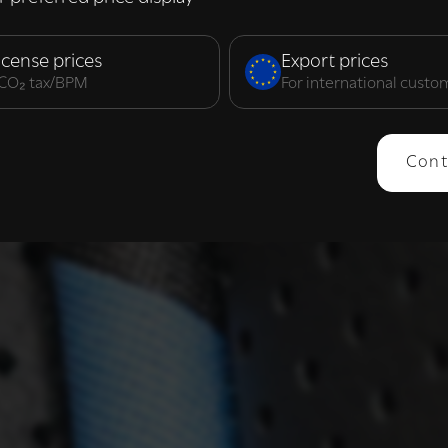
elijk
Prestatie
Targeting
F
icense prices
Export prices
. CO₂ tax/BPM
For international custo
ERGEVEN
ALLES AFWIJZEN
ALLES 
Cont