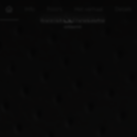
Info
Foto's
Het verhaal
Details