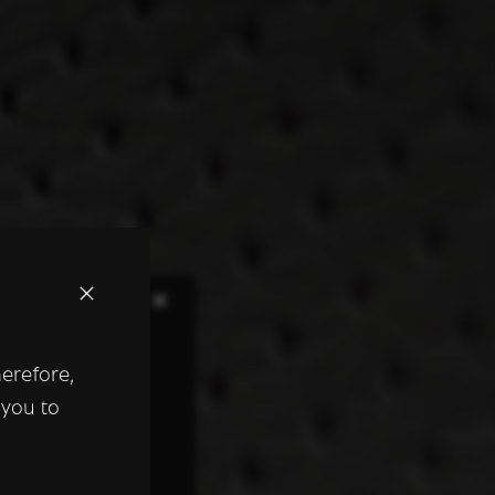
×
herefore,
keer te
 you to
tentie- en
 heeft verstrekt