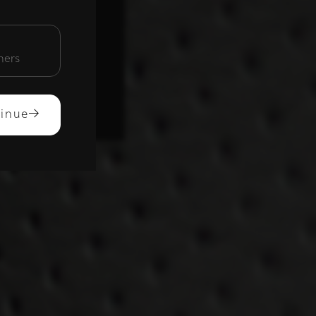
unctioneel
mers
ACCEPTEREN
inue