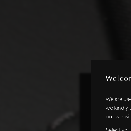
Welco
Deze websi
We are use
We gebruiken coo
we kindly 
analyseren. We de
our websit
analysepartners,
of die zij hebbe
Select you