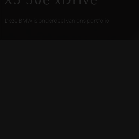
X5 50e xDrive
Deze BMW is onderdeel van ons portfolio
HELAAS
Deze BMW is niet
meer beschikbaar
De BMW die u bekijkt is helaas niet meer
beschikbaar, omdat we iemand anders blij
mochten maken met deze prachtige auto.