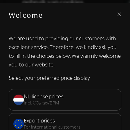
gebruik van cookies.
Welcome
We gebruiken cookies om inhoud en
advertenties te personaliseren en om ons
verkeer te analyseren. We delen ook
We are used to providing our customers with
informatie over uw gebruik van onze site
excellent service. Therefore, we kindly ask you
met onze advertentie- en analysepartners,
die deze kunnen combineren met andere
to fill in the choices below. We warmly welcome
informatie die u aan hen heeft verstrekt of
you to our website.
die zij hebben verzameld door uw gebruik
van hun diensten.
Lees verder
Select your preferred price display
Strikt
Prestatie
Targeting
noodzakelijk
NL-license prices
incl. CO₂ tax/BPM
Functioneel
Export prices
For international customers