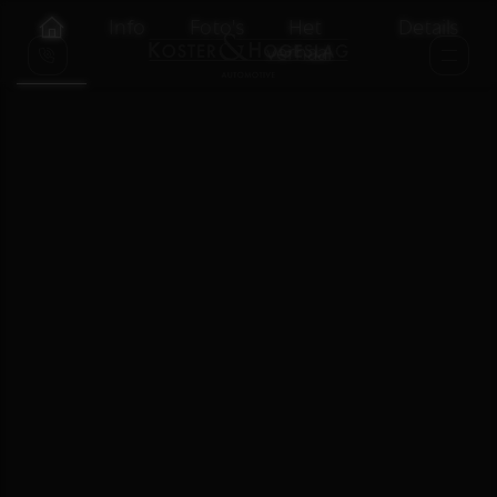
Info
Foto's
Het
Details
verhaal