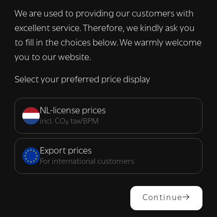
verkeer te analyseren. We delen ook
We are used to providing our customers with
informatie over uw gebruik van onze site
excellent service. Therefore, we kindly ask you
met onze advertentie- en analysepartners,
die deze kunnen combineren met andere
to fill in the choices below. We warmly welcome
informatie die u aan hen heeft verstrekt of
you to our website.
die zij hebben verzameld door uw gebruik
van hun diensten.
Lees verder
Select your preferred price display
Strikt
Prestatie
Targeting
noodzakelijk
NL-license prices
incl. CO₂ tax/BPM
Functioneel
Export prices
For international customers
ALLES ACCEPTEREN
Continue