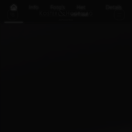
Info
Foto's
Het
Details
verhaal