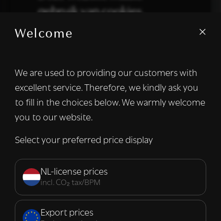
gebruik van cookies.
Welcome
We gebruiken cookies om inhoud en
advertenties te personaliseren en om ons
verkeer te analyseren. We delen ook
We are used to providing our customers with
informatie over uw gebruik van onze site
excellent service. Therefore, we kindly ask you
met onze advertentie- en analysepartners,
die deze kunnen combineren met andere
to fill in the choices below. We warmly welcome
informatie die u aan hen heeft verstrekt of
you to our website.
die zij hebben verzameld door uw gebruik
van hun diensten.
Lees verder
Select your preferred price display
Strikt
Prestatie
Targeting
noodzakelijk
NL-license prices
incl. CO₂ tax/BPM
Functioneel
Export prices