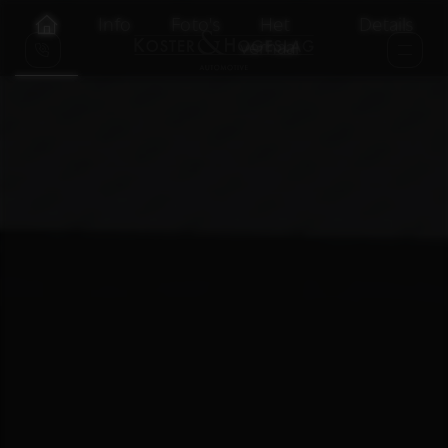
Info
Foto's
Het
Details
verhaal