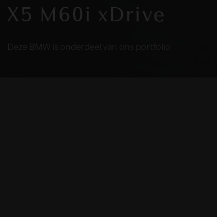
X5 M60i xDrive
Deze BMW is onderdeel van ons portfolio
HELAAS
Deze BMW is niet
meer beschikbaar
De BMW die u bekijkt is helaas niet meer
beschikbaar, omdat we iemand anders blij