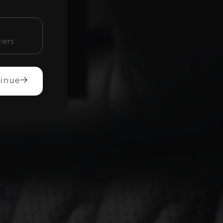
unctioneel
mers
ACCEPTEREN
inue