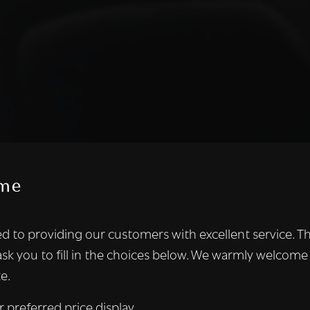
me
te maakt gebruik van cookies.
d to providing our customers with excellent service. T
kies om inhoud en advertenties te personaliseren en om ons ver
ask you to fill in the choices below. We warmly welcome
len ook informatie over uw gebruik van onze site met onze adver
e.
 die deze kunnen combineren met andere informatie die u aan hen
n verzameld door uw gebruik van hun diensten.
Lees verder
r preferred price display