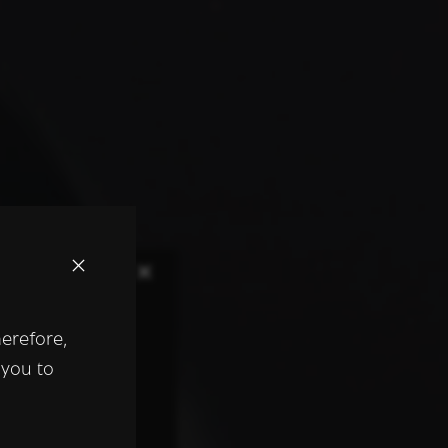
×
herefore,
keer te
 you to
tentie- en
 heeft verstrekt