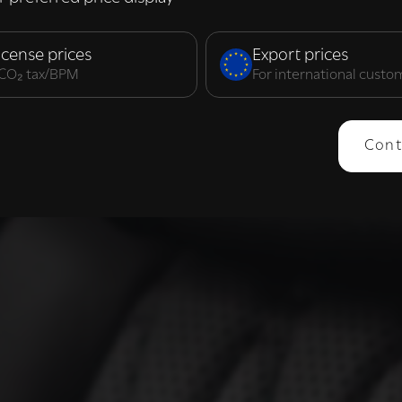
elijk
Prestatie
Targeting
F
icense prices
Export prices
. CO₂ tax/BPM
For international custo
ERGEVEN
ALLES AFWIJZEN
ALLES 
Cont