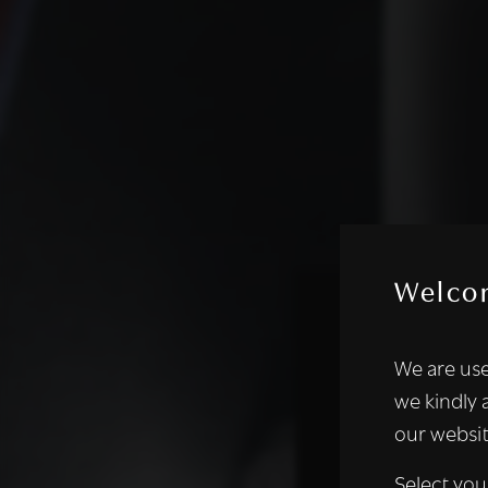
Welco
Deze websi
We are use
We gebruiken coo
we kindly 
analyseren. We de
our websit
analysepartners,
of die zij hebbe
Select you