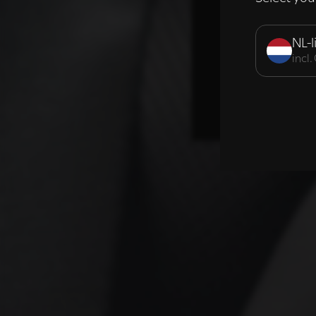
Strikt noodzak
NL-l
incl
DETAILS WE