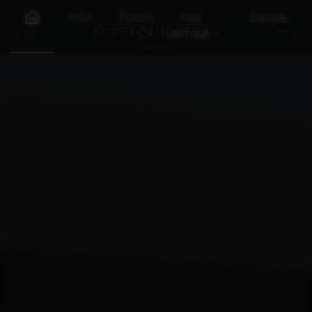
Info
Foto's
Het
Details
verhaal