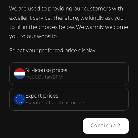
verkeer te analyseren. We delen ook
We are used to providing our customers with
informatie over uw gebruik van onze site
excellent service. Therefore, we kindly ask you
met onze advertentie- en analysepartners,
die deze kunnen combineren met andere
to fill in the choices below. We warmly welcome
informatie die u aan hen heeft verstrekt of
you to our website.
die zij hebben verzameld door uw gebruik
van hun diensten.
Lees verder
Select your preferred price display
Strikt
Prestatie
Targeting
noodzakelijk
NL-license prices
incl. CO₂ tax/BPM
Functioneel
Export prices
For international customers
ALLES ACCEPTEREN
Continue