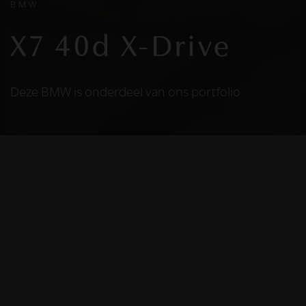
BMW
X7 40d X-Drive
Deze BMW is onderdeel van ons portfolio
HELAAS
Deze BMW is niet
meer beschikbaar
De BMW die u bekijkt is helaas niet meer