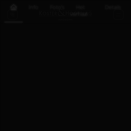
Info
Foto's
Het
Details
verhaal