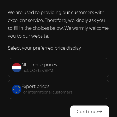
advertenties te personaliseren en om ons
verkeer te analyseren. We delen ook
We are used to providing our customers with
informatie over uw gebruik van onze site
excellent service. Therefore, we kindly ask you
met onze advertentie- en analysepartners,
die deze kunnen combineren met andere
to fill in the choices below. We warmly welcome
informatie die u aan hen heeft verstrekt of
you to our website.
die zij hebben verzameld door uw gebruik
van hun diensten.
Lees verder
Select your preferred price display
Strikt
Prestatie
Targeting
noodzakelijk
NL-license prices
incl. CO₂ tax/BPM
Functioneel
Export prices
For international customers
ALLES ACCEPTEREN
Continue