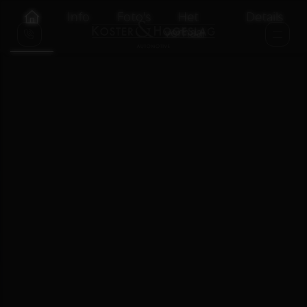
Info
Foto's
Het
Details
verhaal