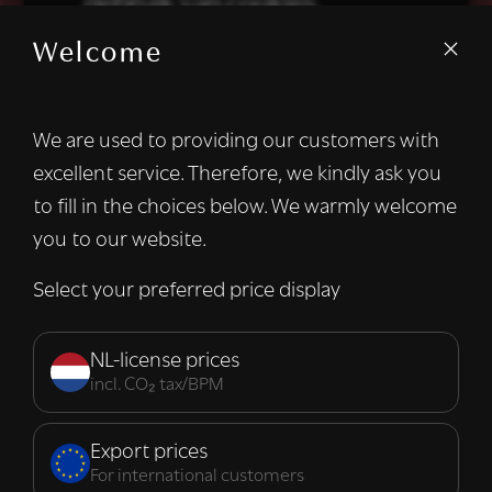
gebruik van cookies.
Welcome
We gebruiken cookies om inhoud en
advertenties te personaliseren en om ons
verkeer te analyseren. We delen ook
We are used to providing our customers with
informatie over uw gebruik van onze site
excellent service. Therefore, we kindly ask you
met onze advertentie- en analysepartners,
die deze kunnen combineren met andere
to fill in the choices below. We warmly welcome
informatie die u aan hen heeft verstrekt of
you to our website.
die zij hebben verzameld door uw gebruik
van hun diensten.
Lees verder
Select your preferred price display
Strikt
Prestatie
Targeting
noodzakelijk
NL-license prices
incl. CO₂ tax/BPM
Functioneel
Export prices
For international customers