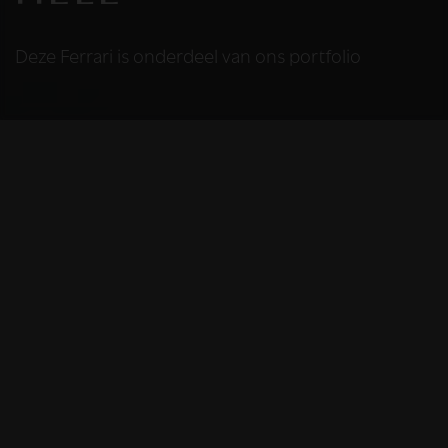
Deze Ferrari is onderdeel van ons portfolio
HELAAS
Deze Ferrari is niet
meer beschikbaar
De Ferrari die u bekijkt is helaas niet meer
beschikbaar, omdat we iemand anders blij
mochten maken met deze prachtige auto.