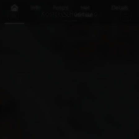
Info
Foto's
Het
Details
verhaal