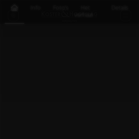
Info
Foto's
Het
Details
verhaal