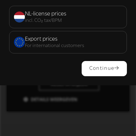
Strikt
Prestatie
Targeting
noodzakelijk
NL-license prices
incl. CO₂ tax/BPM
Functioneel
Export prices
For international customers
ALLES ACCEPTEREN
Continue
ALLES AFWIJZEN
DETAILS WEERGEVEN