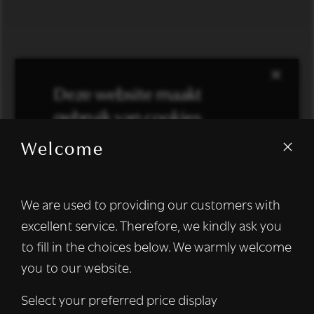
×
Deze website maakt
gebruik van cookies.
Welcome
We gebruiken cookies om inhoud en
advertenties te personaliseren en om ons
verkeer te analyseren. We delen ook
We are used to providing our customers with
informatie over uw gebruik van onze site
excellent service. Therefore, we kindly ask you
met onze advertentie- en analysepartners,
die deze kunnen combineren met andere
to fill in the choices below. We warmly welcome
informatie die u aan hen heeft verstrekt of
you to our website.
die zij hebben verzameld door uw gebruik
van hun diensten.
Lees verder
Select your preferred price display