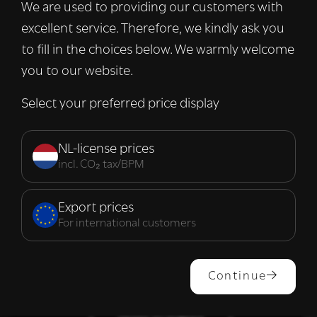
We are used to providing our customers with
informatie over uw gebruik van onze site
excellent service. Therefore, we kindly ask you
met onze advertentie- en analysepartners,
die deze kunnen combineren met andere
to fill in the choices below. We warmly welcome
informatie die u aan hen heeft verstrekt of
you to our website.
die zij hebben verzameld door uw gebruik
van hun diensten.
Lees verder
Select your preferred price display
Strikt
Prestatie
Targeting
noodzakelijk
NL-license prices
incl. CO₂ tax/BPM
Functioneel
Export prices
For international customers
ALLES ACCEPTEREN
Continue
ALLES AFWIJZEN