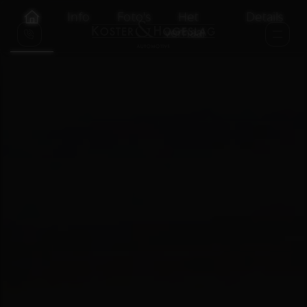
Info
Foto's
Het
Details
verhaal