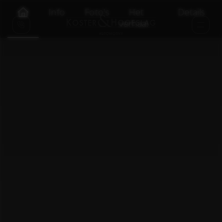
Info
Foto's
Het
Details
verhaal