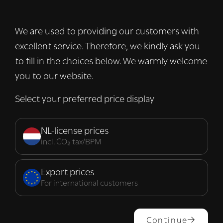
advertenties te personaliseren en om ons
verkeer te analyseren. We delen ook
We are used to providing our customers with
informatie over uw gebruik van onze site
excellent service. Therefore, we kindly ask you
met onze advertentie- en analysepartners,
die deze kunnen combineren met andere
to fill in the choices below. We warmly welcome
informatie die u aan hen heeft verstrekt of
you to our website.
die zij hebben verzameld door uw gebruik
van hun diensten.
Lees verder
Select your preferred price display
Strikt
Prestatie
Targeting
noodzakelijk
NL-license prices
incl. CO₂ tax/BPM
Functioneel
Export prices
For international customers
ALLES ACCEPTEREN
Continue