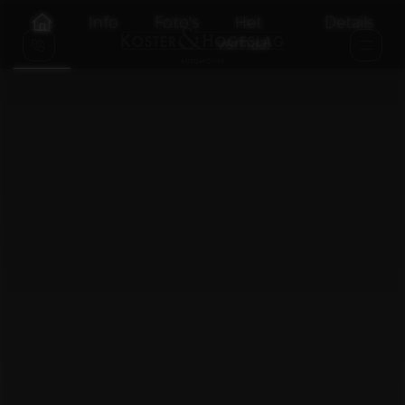
Info
Foto's
Het
Details
verhaal