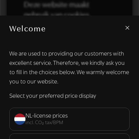
Deze website maakt
gebruik van cookies.
Welcome
We gebruiken cookies om inhoud en
advertenties te personaliseren en om ons
verkeer te analyseren. We delen ook
We are used to providing our customers with
informatie over uw gebruik van onze site
excellent service. Therefore, we kindly ask you
met onze advertentie- en analysepartners,
die deze kunnen combineren met andere
to fill in the choices below. We warmly welcome
informatie die u aan hen heeft verstrekt of
you to our website.
die zij hebben verzameld door uw gebruik
van hun diensten.
Lees verder
Select your preferred price display
Strikt
Prestatie
Targeting
noodzakelijk
NL-license prices
incl. CO₂ tax/BPM
Functioneel