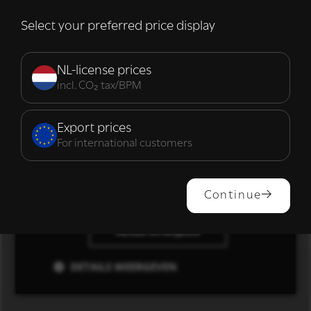
die zij hebben verzameld door uw gebruik
van hun diensten.
Lees verder
Select your preferred price display
Strikt
Prestatie
Targeting
noodzakelijk
NL-license prices
incl. CO₂ tax/BPM
Functioneel
Export prices
For international customers
ALLES ACCEPTEREN
Continue
ALLES AFWIJZEN
DETAILS WEERGEVEN