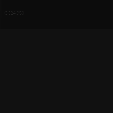
€ 324.950
2018
BOUWJAAR
640
VERMOGEN (PK)