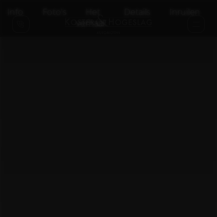
Info
Foto's
Het
Details
Inruilen
verhaal