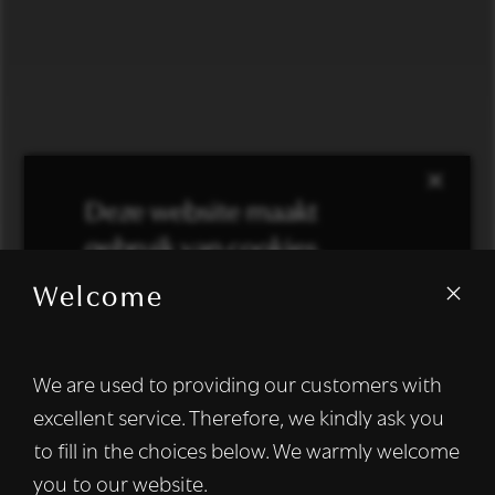
×
Deze website maakt
gebruik van cookies.
Welcome
We gebruiken cookies om inhoud en
advertenties te personaliseren en om ons
verkeer te analyseren. We delen ook
We are used to providing our customers with
informatie over uw gebruik van onze site
excellent service. Therefore, we kindly ask you
met onze advertentie- en analysepartners,
die deze kunnen combineren met andere
to fill in the choices below. We warmly welcome
informatie die u aan hen heeft verstrekt of
you to our website.