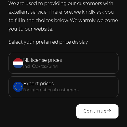
We are used to providing our customers with
informatie over uw gebruik van onze site
excellent service. Therefore, we kindly ask you
met onze advertentie- en analysepartners,
die deze kunnen combineren met andere
to fill in the choices below. We warmly welcome
informatie die u aan hen heeft verstrekt of
you to our website.
die zij hebben verzameld door uw gebruik
van hun diensten.
Lees verder
Select your preferred price display
Strikt
Prestatie
Targeting
noodzakelijk
NL-license prices
incl. CO₂ tax/BPM
Functioneel
Export prices
For international customers
ALLES ACCEPTEREN
Continue
ALLES AFWIJZEN