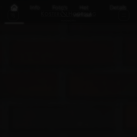
Info
Foto's
Het
Details
verhaal