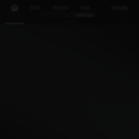
Info
Foto's
Het
Details
verhaal