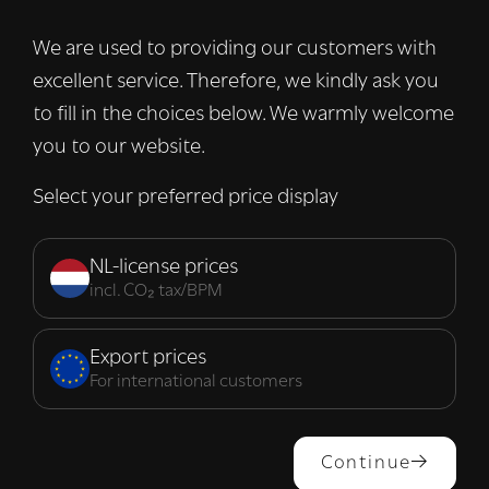
advertenties te personaliseren en om ons
verkeer te analyseren. We delen ook
We are used to providing our customers with
informatie over uw gebruik van onze site
excellent service. Therefore, we kindly ask you
met onze advertentie- en analysepartners,
die deze kunnen combineren met andere
to fill in the choices below. We warmly welcome
informatie die u aan hen heeft verstrekt of
you to our website.
die zij hebben verzameld door uw gebruik
van hun diensten.
Lees verder
Select your preferred price display
Strikt
Prestatie
Targeting
noodzakelijk
NL-license prices
incl. CO₂ tax/BPM
Functioneel
Export prices
For international customers
ALLES ACCEPTEREN
Continue