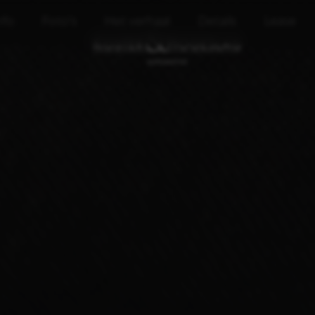
nfo
Foto's
Het verhaal
Details
Lease