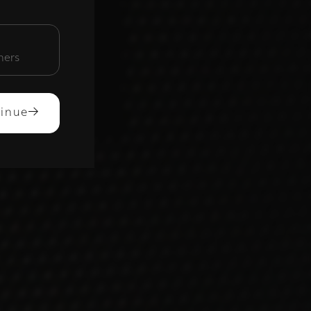
unctioneel
mers
ACCEPTEREN
inue