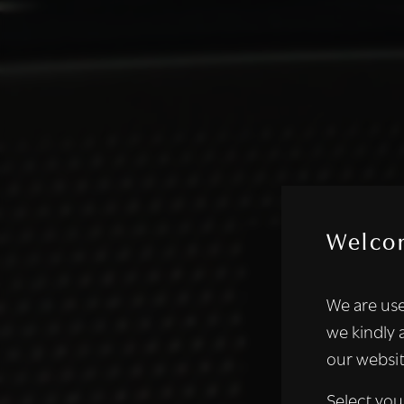
Welco
Deze websi
We are use
We gebruiken coo
we kindly 
analyseren. We de
our websit
analysepartners,
of die zij hebbe
Select you