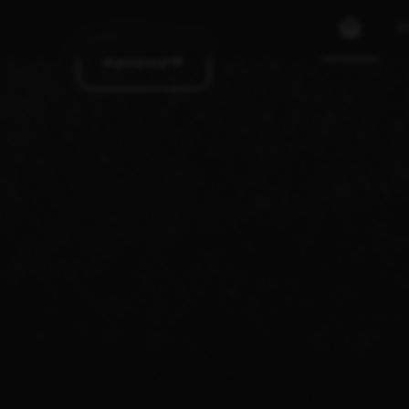
I
Aanbod