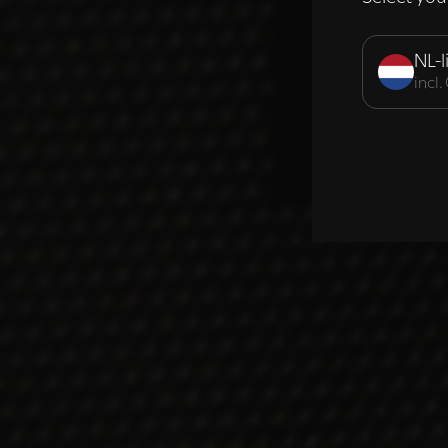
Strikt noodzak
NL-l
incl
DETAILS WE