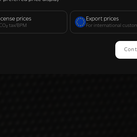
elijk
Prestatie
Targeting
F
icense prices
Export prices
. CO₂ tax/BPM
For international custo
ERGEVEN
ALLES AFWIJZEN
ALLES 
Cont