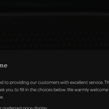
me
te maakt gebruik van cookies.
d to providing our customers with excellent service. T
kies om inhoud en advertenties te personaliseren en om ons ver
ask you to fill in the choices below. We warmly welcome
len ook informatie over uw gebruik van onze site met onze adver
e.
 die deze kunnen combineren met andere informatie die u aan hen
n verzameld door uw gebruik van hun diensten.
Lees verder
r preferred price display