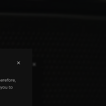
×
herefore,
keer te
 you to
tentie- en
 heeft verstrekt