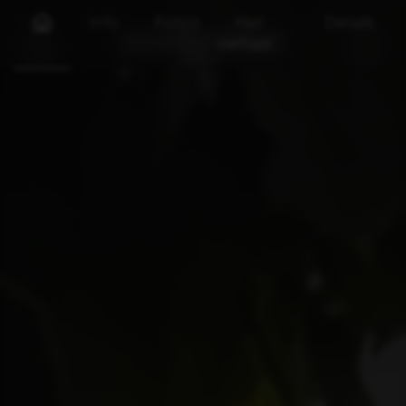
Info
Foto's
Het
Details
verhaal