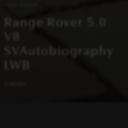
LAND ROVER
Range Rover 5.0
V8
SVAutobiography
LWB
€ 89.950