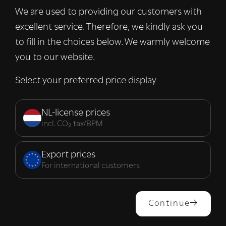
verkeer te analyseren. We delen ook
We are used to providing our customers with
informatie over uw gebruik van onze site
excellent service. Therefore, we kindly ask you
met onze advertentie- en analysepartners,
die deze kunnen combineren met andere
to fill in the choices below. We warmly welcome
informatie die u aan hen heeft verstrekt of
you to our website.
die zij hebben verzameld door uw gebruik
van hun diensten.
Lees verder
Select your preferred price display
Strikt
Prestatie
Targeting
noodzakelijk
NL-license prices
incl. CO₂ tax/BPM
Functioneel
Export prices
For international customers
ALLES ACCEPTEREN
Continue