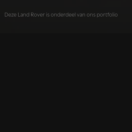
Deze Land Rover is onderdeel van ons portfolio
HELAAS
Deze Land Rover is
niet meer
beschikbaar
De Land Rover die u bekijkt is helaas niet meer
beschikbaar, omdat we iemand anders blij