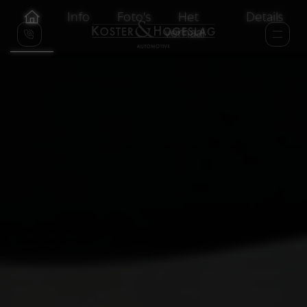
Info
Foto's
Het
Details
verhaal