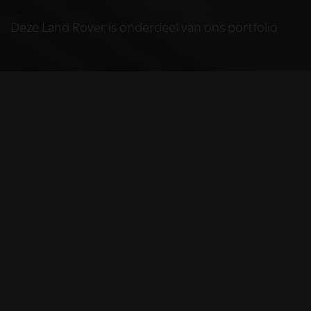
Deze Land Rover is onderdeel van ons portfolio
HELAAS
Deze Land Rover is
niet meer
beschikbaar
De Land Rover die u bekijkt is helaas niet meer
beschikbaar, omdat we iemand anders blij
mochten maken met deze prachtige auto.