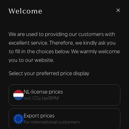
Welcome
We gebruiken cookies om inhoud en
advertenties te personaliseren en om ons
verkeer te analyseren. We delen ook
We are used to providing our customers with
informatie over uw gebruik van onze site
excellent service. Therefore, we kindly ask you
met onze advertentie- en analysepartners,
die deze kunnen combineren met andere
to fill in the choices below. We warmly welcome
informatie die u aan hen heeft verstrekt of
you to our website.
die zij hebben verzameld door uw gebruik
van hun diensten.
Lees verder
Select your preferred price display
Strikt
Prestatie
Targeting
noodzakelijk
NL-license prices
incl. CO₂ tax/BPM
Functioneel
Export prices
For international customers