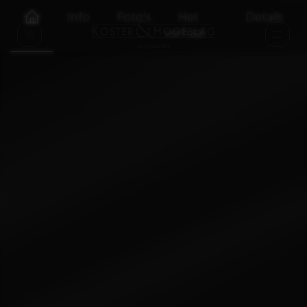
Info
Foto's
Het
Details
verhaal