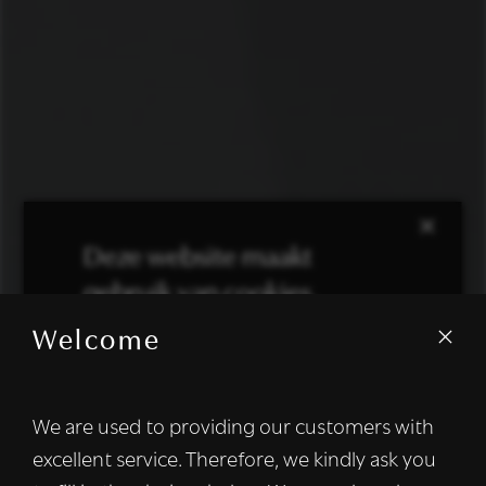
×
Deze website maakt
gebruik van cookies.
Welcome
We gebruiken cookies om inhoud en
advertenties te personaliseren en om ons
verkeer te analyseren. We delen ook
We are used to providing our customers with
informatie over uw gebruik van onze site
excellent service. Therefore, we kindly ask you
met onze advertentie- en analysepartners,