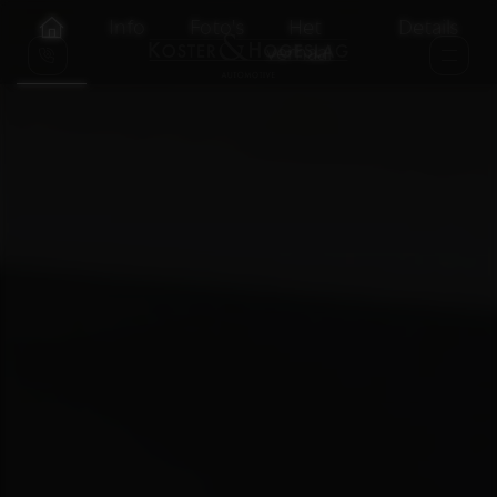
Info
Foto's
Het
Details
verhaal