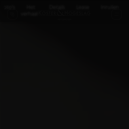
Foto's
Het
Details
Lease
Inruilen
verhaal