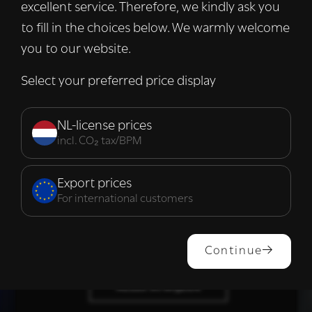
excellent service. Therefore, we kindly ask you
met onze advertentie- en analysepartners,
die deze kunnen combineren met andere
to fill in the choices below. We warmly welcome
informatie die u aan hen heeft verstrekt of
you to our website.
die zij hebben verzameld door uw gebruik
van hun diensten.
Lees verder
Select your preferred price display
Strikt
Prestatie
Targeting
noodzakelijk
NL-license prices
incl. CO₂ tax/BPM
Functioneel
Export prices
For international customers
ALLES ACCEPTEREN
Continue
ALLES AFWIJZEN