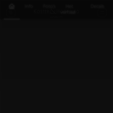
Info
Foto's
Het
Details
verhaal