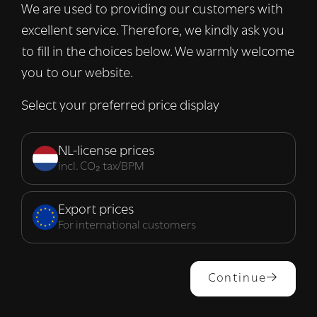
We are used to providing our customers with
informatie over uw gebruik van onze site
excellent service. Therefore, we kindly ask you
met onze advertentie- en analysepartners,
die deze kunnen combineren met andere
to fill in the choices below. We warmly welcome
informatie die u aan hen heeft verstrekt of
you to our website.
die zij hebben verzameld door uw gebruik
van hun diensten.
Lees verder
Select your preferred price display
Strikt
Prestatie
Targeting
noodzakelijk
NL-license prices
incl. CO₂ tax/BPM
Functioneel
Export prices
For international customers
ALLES ACCEPTEREN
Continue
ALLES AFWIJZEN