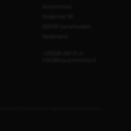
Automotive
Sisalstraat 58
8281JK Genemuiden
Nederland
+31(0)38 260 01 21
info@khautomotive.nl
aarden
Privacyverklaring
Disclaimer
Cookies