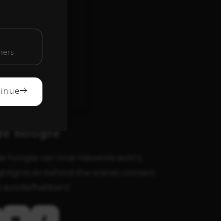
unctioneel
mers
ACCEPTEREN
inue
 de hoogte
p de hoogte van onze nieuwste auto's,
ghlights én behind-the-scenes content.
 autoliefhebbers!