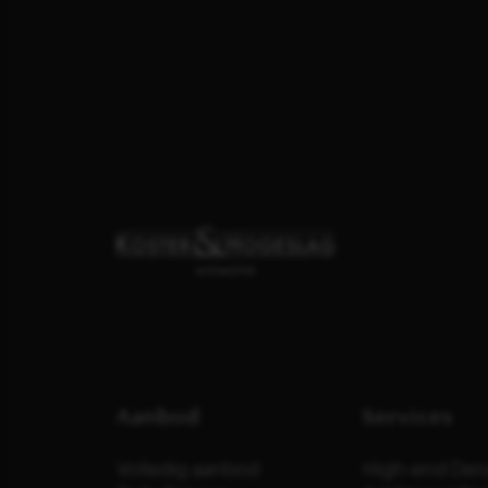
Aanbod
Services
Volledig aanbod
High-end Deta