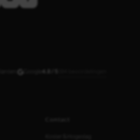
lanten:
Google
4.8 / 5
384 beoordelingen
Contact
Koster & Hogeslag