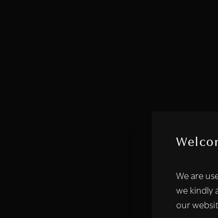
Welco
Deze websi
We are use
We gebruiken coo
we kindly 
analyseren. We de
our websit
analysepartners,