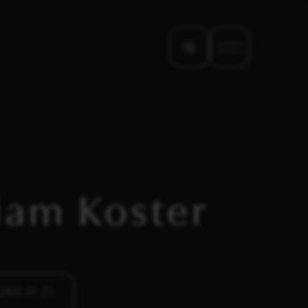
iam Koster
 260 01 21