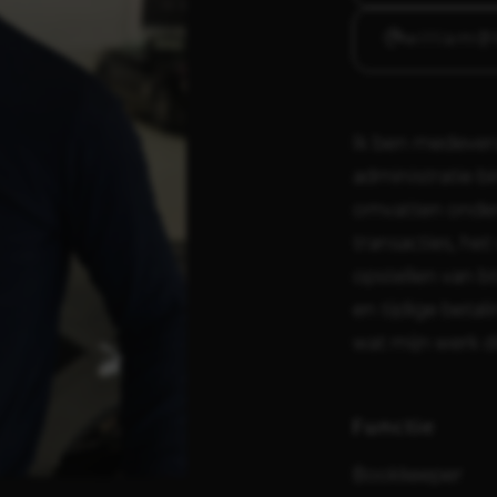
william@
Ik ben medevera
administratie b
omvatten onder
transacties, he
opstellen van b
en tijdige betal
wat mijn werk d
Functie
Bookkeeper