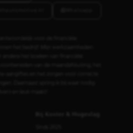
khautomotive.nl
Whatsapp
ntwoordelijk voor de financiële
innen het bedrijf. Mijn werkzaamheden
 andere het boeken van financiële
t voorbereiden van de maandafsluiting, het
tw-aangiftes en het zorgen voor correcte
ingen. Daarnaast spring ik bij waar nodig
ivers en leuk maakt!
Bij Koster & Hogeslag
Sinds 2025