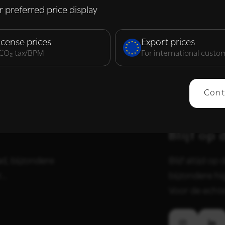
n verzameld door uw gebruik van hun diensten.
Lees verder
r preferred price display
elijk
Prestatie
Targeting
F
icense prices
Export prices
. CO₂ tax/BPM
For international custo
ERGEVEN
ALLES AFWIJZEN
ALLES 
Cont
Blijf op
d, bijzondere
Blijf altijd o
..
bijzondere hi
Voor de echte