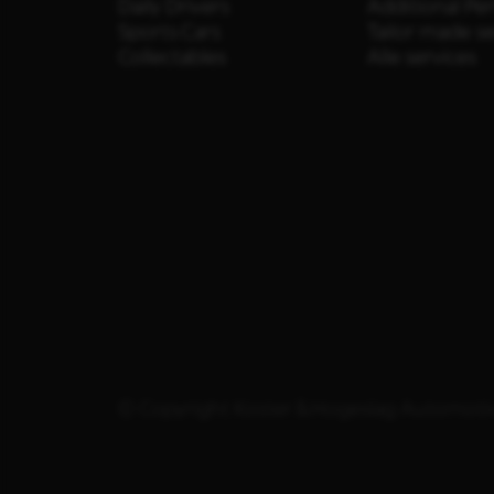
Daily Drivers
Additional Pe
Sports Cars
Tailor made s
Collectables
Alle services
© Copyright Koster & Hogeslag Automoti