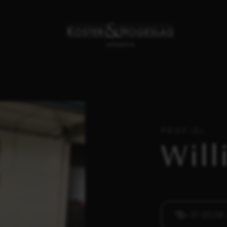
PROFIEL
Will
+31 (0)38