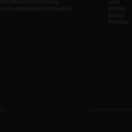
rformance Parts & Tuning
Jobs
ecurity equipment & Insurance
Stories
Events
Portfolio
ve
Algemene voorw