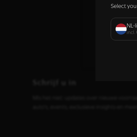
of die zij hebbe
Select you
Strikt noodzak
NL-l
incl
DETAILS WE
Schrijf u in
Mis het niet: updates over nieuwe voorraa
auto's, events, exclusieve insights en meer.