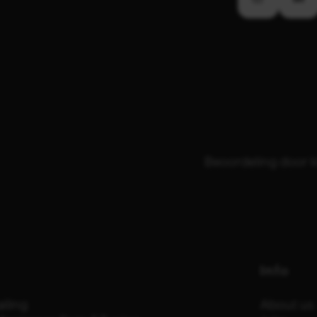
Beoordeling door k
Info
iling
About us