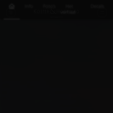
Info
Foto's
Het
Details
verhaal