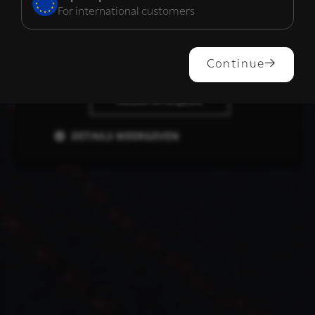
For international customers
ALLES ACCEPTEREN
Continue
ALLES AFWIJZEN
DETAILS WEERGEVEN