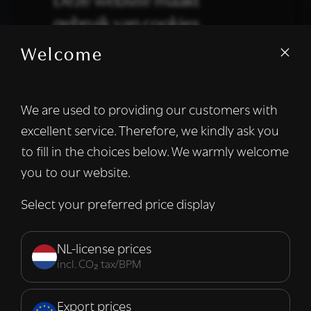
Deze website maakt
gebruik van cookies.
Welcome
We gebruiken cookies om inhoud en
advertenties te personaliseren en om ons
verkeer te analyseren. We delen ook
We are used to providing our customers with
informatie over uw gebruik van onze site
excellent service. Therefore, we kindly ask you
met onze advertentie- en analysepartners,
die deze kunnen combineren met andere
to fill in the choices below. We warmly welcome
informatie die u aan hen heeft verstrekt of
you to our website.
die zij hebben verzameld door uw gebruik
van hun diensten.
Lees verder
Select your preferred price display
Strikt
Prestatie
Targeting
noodzakelijk
NL-license prices
incl. CO₂ tax/BPM
Functioneel
Export prices