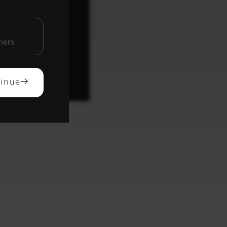
unctioneel
mers
ACCEPTEREN
inue