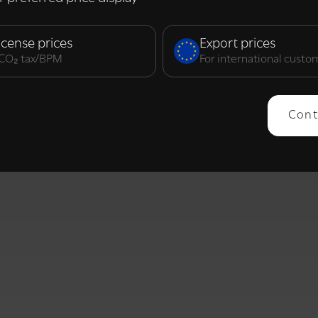
elijk
Prestatie
Targeting
F
icense prices
Export prices
. CO₂ tax/BPM
For international custo
ERGEVEN
ALLES AFWIJZEN
ALLES 
Cont