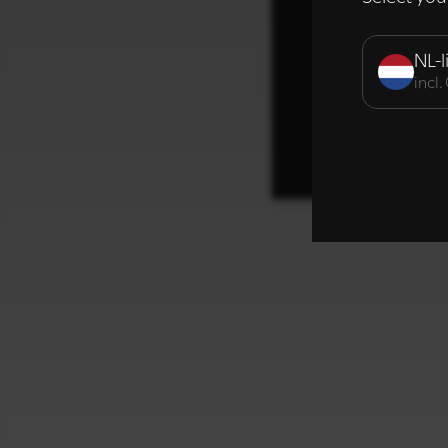
Strikt noodzak
NL-l
incl
DETAILS WE