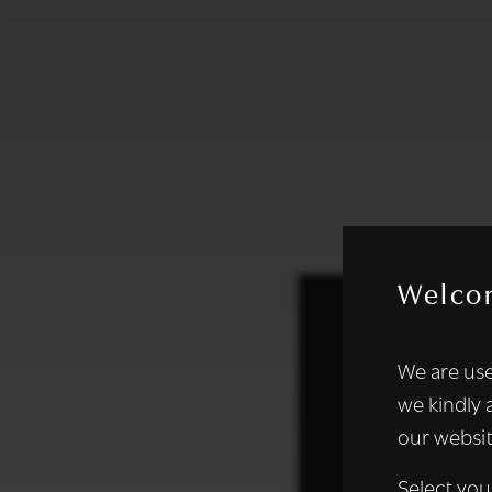
Welco
Deze websi
We are use
We gebruiken coo
we kindly 
analyseren. We de
our websit
analysepartners,
of die zij hebbe
Select you