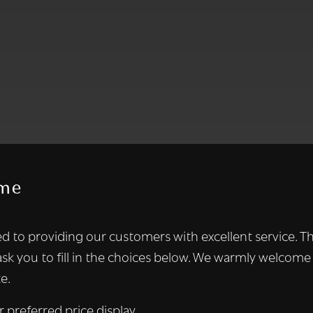
me
te maakt gebruik van cookies.
d to providing our customers with excellent service. T
kies om inhoud en advertenties te personaliseren en om ons ver
ask you to fill in the choices below. We warmly welcome
len ook informatie over uw gebruik van onze site met onze adver
e.
 die deze kunnen combineren met andere informatie die u aan hen
n verzameld door uw gebruik van hun diensten.
Lees verder
r preferred price display