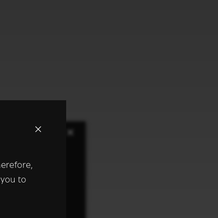
×
herefore,
keer te
 you to
tentie- en
 heeft verstrekt