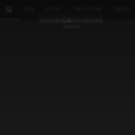
Info
Foto's
Het verhaal
Details