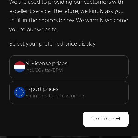
We are used to providing our customers with
informatie over uw gebruik van onze site
excellent service. Therefore, we kindly ask you
met onze advertentie- en analysepartners,
die deze kunnen combineren met andere
to fill in the choices below. We warmly welcome
informatie die u aan hen heeft verstrekt of
you to our website.
die zij hebben verzameld door uw gebruik
van hun diensten.
Lees verder
Select your preferred price display
Strikt
Prestatie
Targeting
noodzakelijk
NL-license prices
incl. CO₂ tax/BPM
Functioneel
Export prices
For international customers
ALLES ACCEPTEREN
Continue
ALLES AFWIJZEN