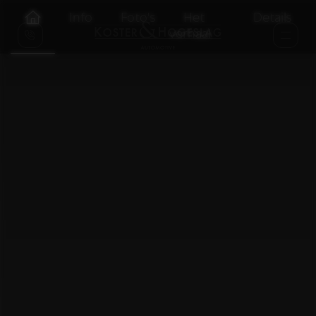
Info
Foto's
Het
Details
verhaal