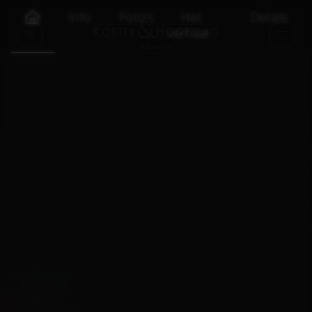
Info
Foto's
Het
Details
verhaal