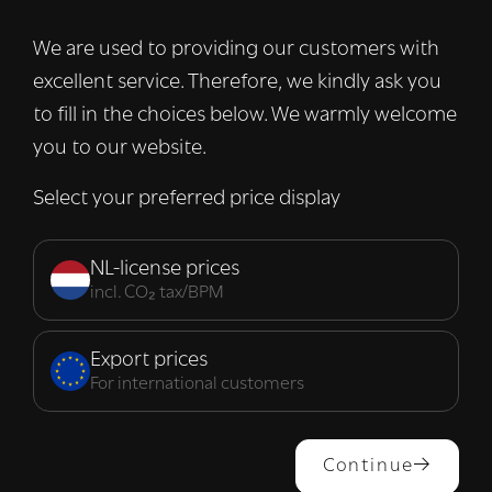
advertenties te personaliseren en om ons
verkeer te analyseren. We delen ook
We are used to providing our customers with
informatie over uw gebruik van onze site
excellent service. Therefore, we kindly ask you
met onze advertentie- en analysepartners,
die deze kunnen combineren met andere
to fill in the choices below. We warmly welcome
informatie die u aan hen heeft verstrekt of
you to our website.
die zij hebben verzameld door uw gebruik
van hun diensten.
Lees verder
Select your preferred price display
Strikt
Prestatie
Targeting
noodzakelijk
NL-license prices
incl. CO₂ tax/BPM
Functioneel
Export prices
For international customers
ALLES ACCEPTEREN
Continue