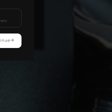
unctioneel
mers
ACCEPTEREN
inue