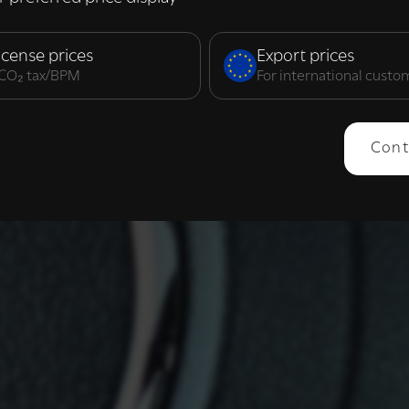
elijk
Prestatie
Targeting
F
icense prices
Export prices
. CO₂ tax/BPM
For international custo
ERGEVEN
ALLES AFWIJZEN
ALLES 
Cont