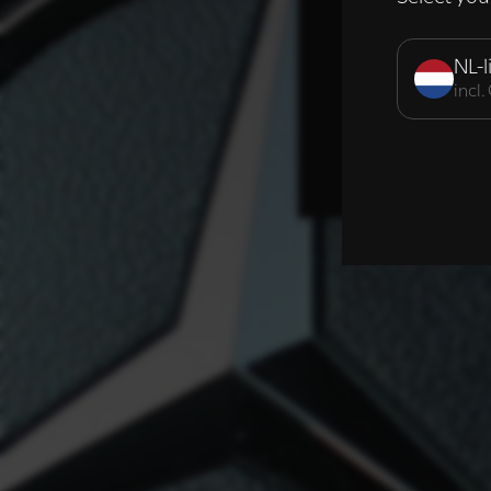
Strikt noodzak
NL-l
incl
DETAILS WE