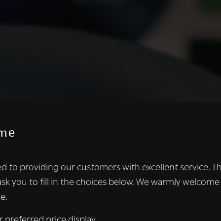
me
te maakt gebruik van cookies.
d to providing our customers with excellent service. T
kies om inhoud en advertenties te personaliseren en om ons ver
ask you to fill in the choices below. We warmly welcome
len ook informatie over uw gebruik van onze site met onze adver
e.
 die deze kunnen combineren met andere informatie die u aan hen
n verzameld door uw gebruik van hun diensten.
Lees verder
r preferred price display