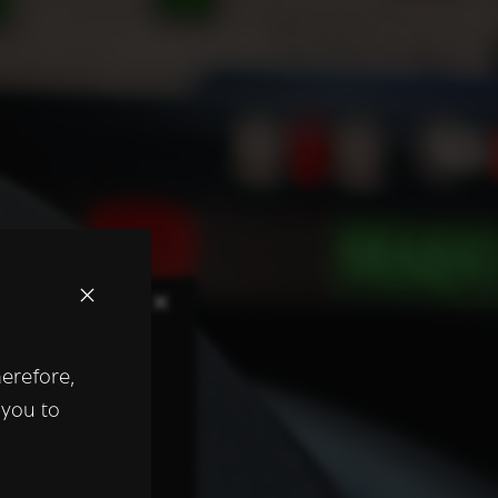
×
herefore,
keer te
 you to
tentie- en
 heeft verstrekt