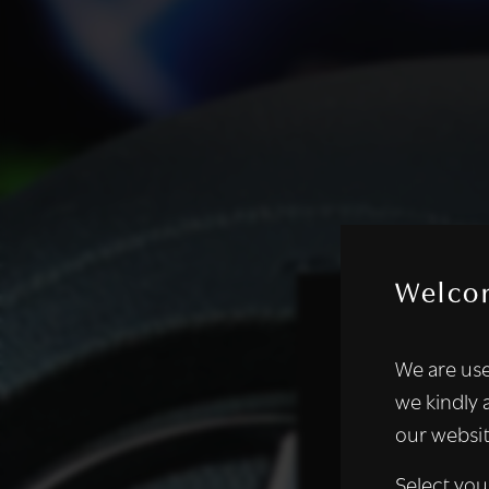
Welco
Deze websi
We are use
We gebruiken coo
we kindly 
analyseren. We de
our websit
analysepartners,
of die zij hebbe
Select you