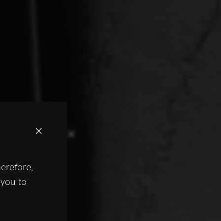
×
herefore,
keer te
 you to
tentie- en
 heeft verstrekt