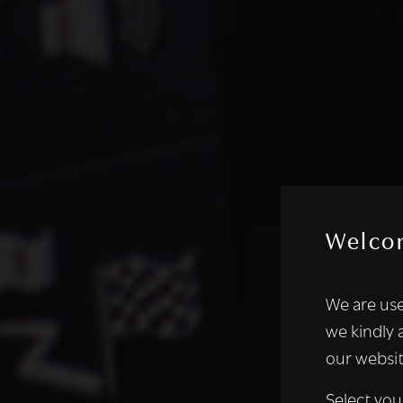
Welco
Deze websi
We are use
We gebruiken coo
we kindly 
analyseren. We de
our websit
analysepartners,
of die zij hebbe
Select you