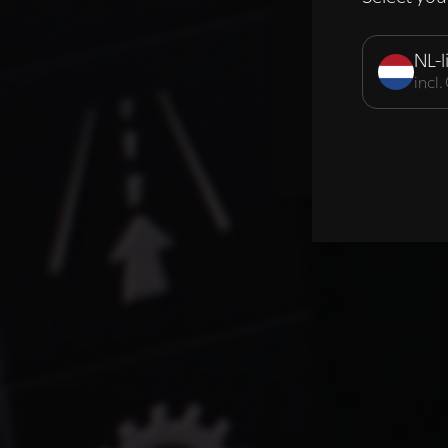
Strikt noodzak
NL-l
incl
DETAILS WE