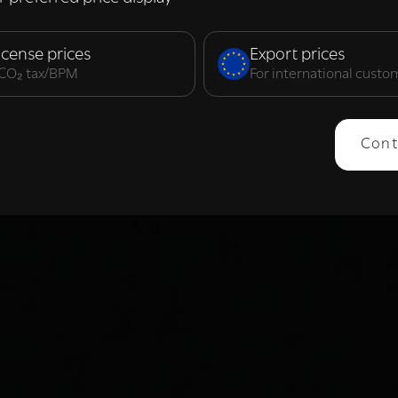
elijk
Prestatie
Targeting
F
icense prices
Export prices
. CO₂ tax/BPM
For international custo
ERGEVEN
ALLES AFWIJZEN
ALLES 
Cont