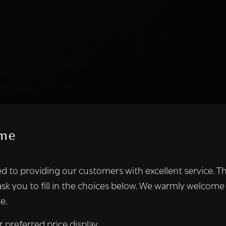
me
te maakt gebruik van cookies.
d to providing our customers with excellent service. T
kies om inhoud en advertenties te personaliseren en om ons ver
ask you to fill in the choices below. We warmly welcome
len ook informatie over uw gebruik van onze site met onze adver
e.
 die deze kunnen combineren met andere informatie die u aan hen
n verzameld door uw gebruik van hun diensten.
Lees verder
r preferred price display