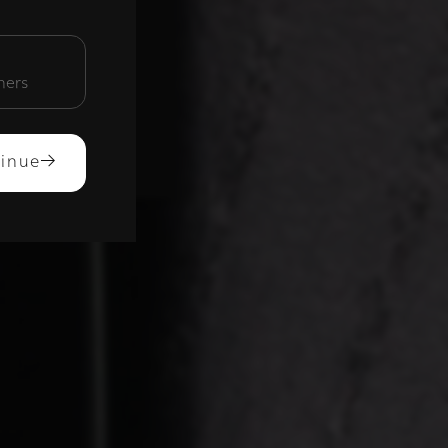
unctioneel
mers
ACCEPTEREN
inue