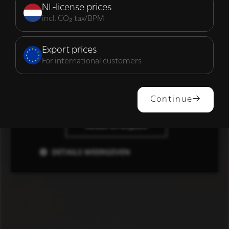
noodzakelijk
NL-license prices
incl. CO₂ tax/BPM
Functioneel
Export prices
For international customers
ALLES ACCEPTEREN
Continue
ALLES AFWIJZEN
DETAILS WEERGEVEN