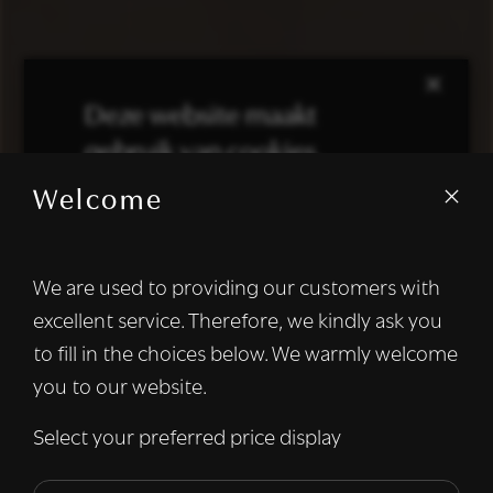
×
Deze website maakt
gebruik van cookies.
Welcome
We gebruiken cookies om inhoud en
advertenties te personaliseren en om ons
verkeer te analyseren. We delen ook
We are used to providing our customers with
informatie over uw gebruik van onze site
excellent service. Therefore, we kindly ask you
met onze advertentie- en analysepartners,
die deze kunnen combineren met andere
to fill in the choices below. We warmly welcome
informatie die u aan hen heeft verstrekt of
you to our website.
die zij hebben verzameld door uw gebruik
van hun diensten.
Lees verder
Select your preferred price display
Strikt
Prestatie
Targeting