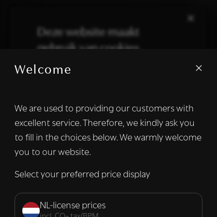
×
Deze website maakt
gebruik van cookies.
Welcome
We gebruiken cookies om inhoud en
advertenties te personaliseren en om ons
verkeer te analyseren. We delen ook
We are used to providing our customers with
informatie over uw gebruik van onze site
excellent service. Therefore, we kindly ask you
met onze advertentie- en analysepartners,
die deze kunnen combineren met andere
to fill in the choices below. We warmly welcome
informatie die u aan hen heeft verstrekt of
you to our website.
die zij hebben verzameld door uw gebruik
van hun diensten.
Lees verder
Select your preferred price display
Strikt
Prestatie
Targeting
noodzakelijk
NL-license prices
incl. CO₂ tax/BPM