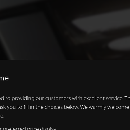
me
te maakt gebruik van cookies.
d to providing our customers with excellent service. T
kies om inhoud en advertenties te personaliseren en om ons ver
ask you to fill in the choices below. We warmly welcome
len ook informatie over uw gebruik van onze site met onze adver
e.
 die deze kunnen combineren met andere informatie die u aan hen
n verzameld door uw gebruik van hun diensten.
Lees verder
r preferred price display