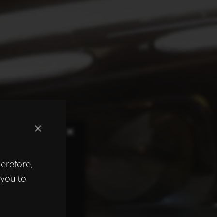
×
herefore,
keer te
 you to
tentie- en
 heeft verstrekt