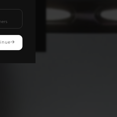
unctioneel
mers
ACCEPTEREN
inue