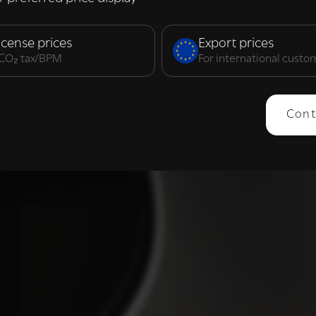
elijk
Prestatie
Targeting
F
icense prices
Export prices
. CO₂ tax/BPM
For international custo
ERGEVEN
ALLES AFWIJZEN
ALLES 
Cont