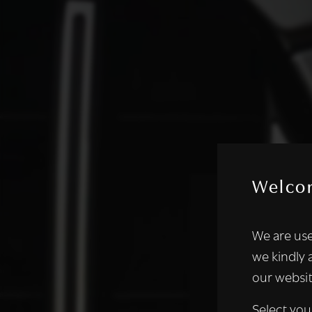
Welco
Deze websi
We are use
We gebruiken coo
we kindly 
analyseren. We de
our websit
analysepartners,
of die zij hebbe
Select you