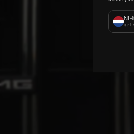
Strikt noodzak
NL-l
incl
DETAILS WE