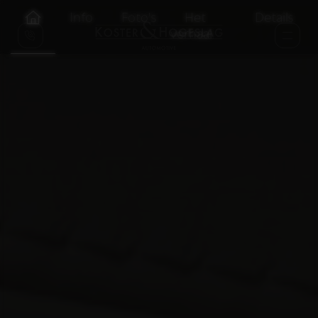
Info
Foto's
Het
Details
verhaal