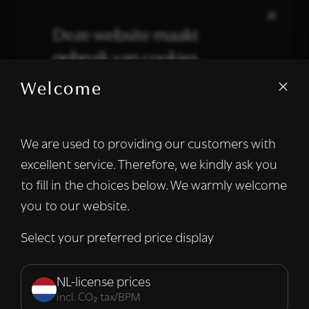
×
Deze website maakt
gebruik van cookies.
Welcome
We gebruiken cookies om inhoud en
advertenties te personaliseren en om ons
verkeer te analyseren. We delen ook
We are used to providing our customers with
informatie over uw gebruik van onze site
excellent service. Therefore, we kindly ask you
met onze advertentie- en analysepartners,
die deze kunnen combineren met andere
to fill in the choices below. We warmly welcome
informatie die u aan hen heeft verstrekt of
you to our website.
die zij hebben verzameld door uw gebruik
van hun diensten.
Lees verder
Select your preferred price display
Strikt
Prestatie
Targeting
noodzakelijk
NL-license prices
incl. CO₂ tax/BPM