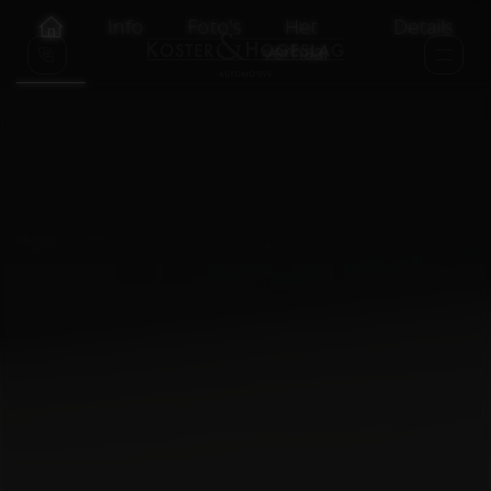
Info
Foto's
Het
Details
verhaal