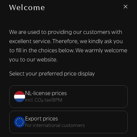
Welcome
We gebruiken cookies om inhoud en
advertenties te personaliseren en om ons
verkeer te analyseren. We delen ook
We are used to providing our customers with
informatie over uw gebruik van onze site
excellent service. Therefore, we kindly ask you
met onze advertentie- en analysepartners,
die deze kunnen combineren met andere
to fill in the choices below. We warmly welcome
informatie die u aan hen heeft verstrekt of
you to our website.
die zij hebben verzameld door uw gebruik
van hun diensten.
Lees verder
Select your preferred price display
Strikt
Prestatie
Targeting
noodzakelijk
NL-license prices
incl. CO₂ tax/BPM
Functioneel
Export prices
For international customers