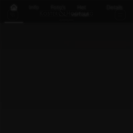
Info
Foto's
Het
Details
verhaal