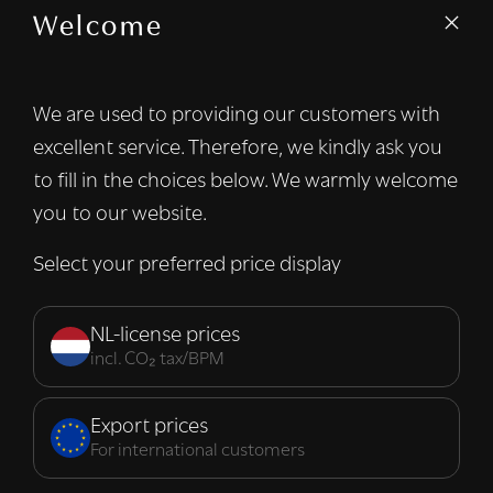
Welcome
We gebruiken cookies om inhoud en
advertenties te personaliseren en om ons
verkeer te analyseren. We delen ook
We are used to providing our customers with
informatie over uw gebruik van onze site
excellent service. Therefore, we kindly ask you
met onze advertentie- en analysepartners,
die deze kunnen combineren met andere
to fill in the choices below. We warmly welcome
informatie die u aan hen heeft verstrekt of
you to our website.
die zij hebben verzameld door uw gebruik
van hun diensten.
Lees verder
Select your preferred price display
Strikt
Prestatie
Targeting
noodzakelijk
NL-license prices
incl. CO₂ tax/BPM
Functioneel
Export prices
For international customers