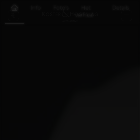
Info
Foto's
Het
Details
verhaal