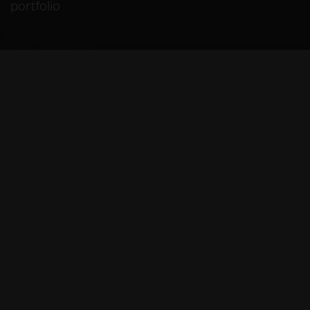
portfolio
HELAAS
Deze Mercedes-Benz
is niet meer
beschikbaar
De Mercedes-Benz die u bekijkt is helaas niet meer
beschikbaar, omdat we iemand anders blij
mochten maken met deze prachtige auto.
Gelukkig kunt u hieronder nog even nagenieten