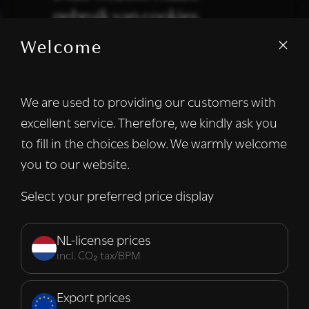
gebruik van cookies.
Welcome
We gebruiken cookies om inhoud en
advertenties te personaliseren en om ons
verkeer te analyseren. We delen ook
We are used to providing our customers with
informatie over uw gebruik van onze site
excellent service. Therefore, we kindly ask you
met onze advertentie- en analysepartners,
die deze kunnen combineren met andere
to fill in the choices below. We warmly welcome
informatie die u aan hen heeft verstrekt of
you to our website.
die zij hebben verzameld door uw gebruik
van hun diensten.
Lees verder
Select your preferred price display
Strikt
Prestatie
Targeting
noodzakelijk
NL-license prices
incl. CO₂ tax/BPM
Functioneel
Export prices