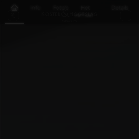
Info
Foto's
Het
Details
verhaal