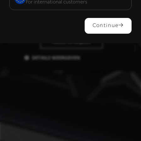
For international customers
ALLES ACCEPTEREN
Continue
ALLES AFWIJZEN
DETAILS WEERGEVEN