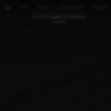
Info
Foto's
Het verhaal
Details