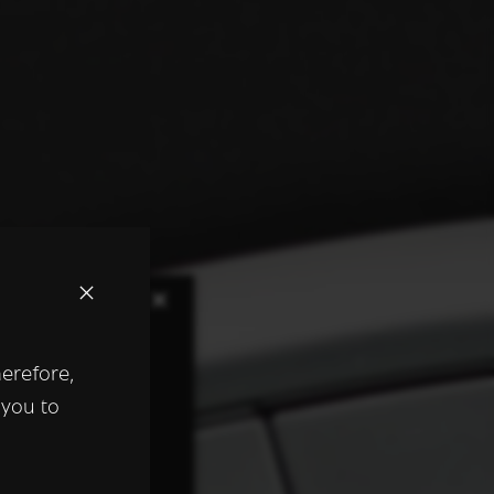
×
herefore,
keer te
 you to
tentie- en
 heeft verstrekt