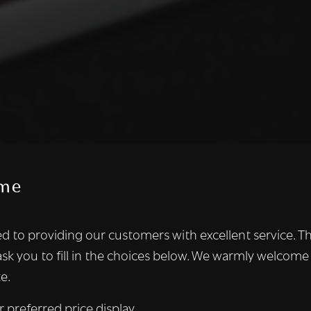
me
te maakt gebruik van cookies.
d to providing our customers with excellent service. T
kies om inhoud en advertenties te personaliseren en om ons ver
ask you to fill in the choices below. We warmly welcome
len ook informatie over uw gebruik van onze site met onze adver
e.
 die deze kunnen combineren met andere informatie die u aan hen
n verzameld door uw gebruik van hun diensten.
Lees verder
r preferred price display