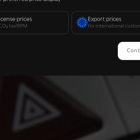
elijk
Prestatie
Targeting
F
icense prices
Export prices
. CO₂ tax/BPM
For international custo
ERGEVEN
ALLES AFWIJZEN
ALLES 
Cont