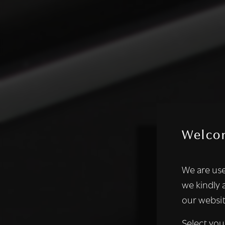
Welco
Deze websi
We are use
We gebruiken coo
we kindly 
analyseren. We de
our websit
analysepartners,
of die zij hebbe
Select you