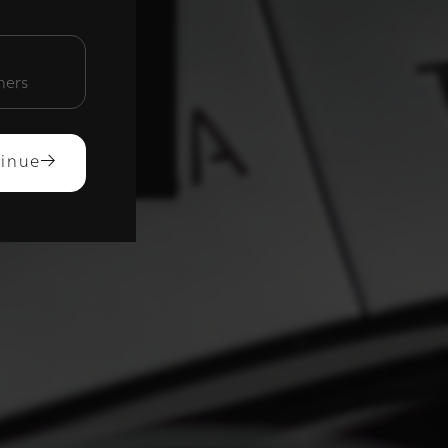
unctioneel
mers
ACCEPTEREN
inue