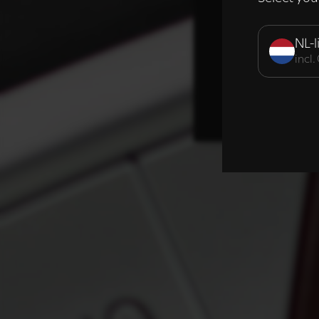
Strikt noodzak
NL-l
incl
DETAILS WE