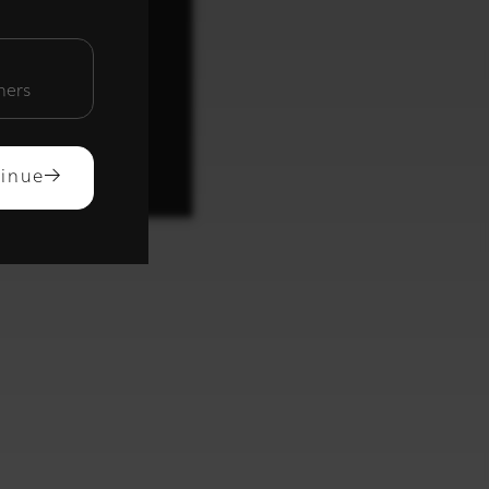
unctioneel
mers
ACCEPTEREN
inue