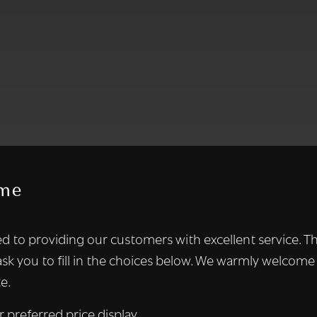
me
te maakt gebruik van cookies.
d to providing our customers with excellent service. T
kies om inhoud en advertenties te personaliseren en om ons ver
ask you to fill in the choices below. We warmly welcome
len ook informatie over uw gebruik van onze site met onze adver
e.
 die deze kunnen combineren met andere informatie die u aan hen
n verzameld door uw gebruik van hun diensten.
Lees verder
r preferred price display