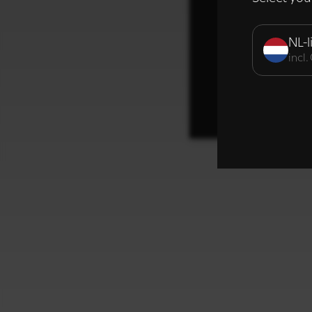
Strikt noodzak
NL-l
incl
DETAILS WE