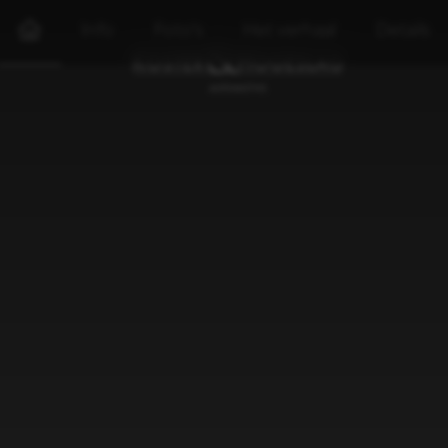
Info
Foto's
Het verhaal
Details