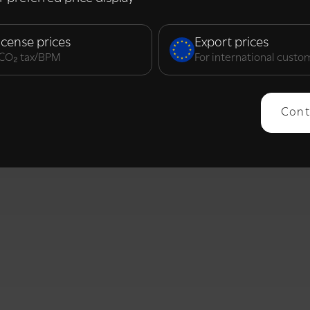
elijk
Prestatie
Targeting
F
icense prices
Export prices
. CO₂ tax/BPM
For international custo
ERGEVEN
ALLES AFWIJZEN
ALLES 
Cont