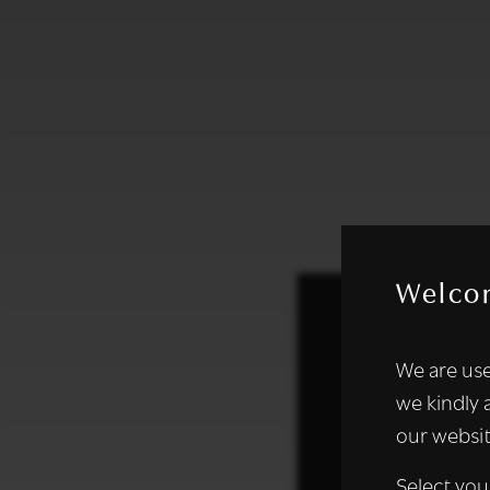
Welco
Deze websi
We are use
We gebruiken coo
we kindly 
analyseren. We de
our websit
analysepartners,
of die zij hebbe
Select you