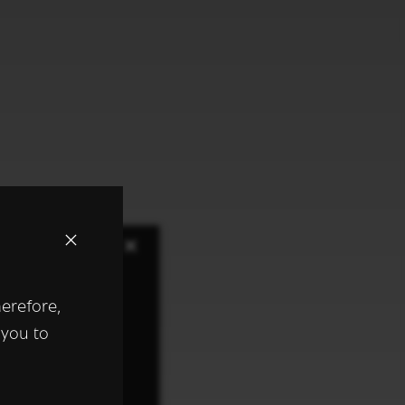
×
herefore,
keer te
 you to
tentie- en
 heeft verstrekt