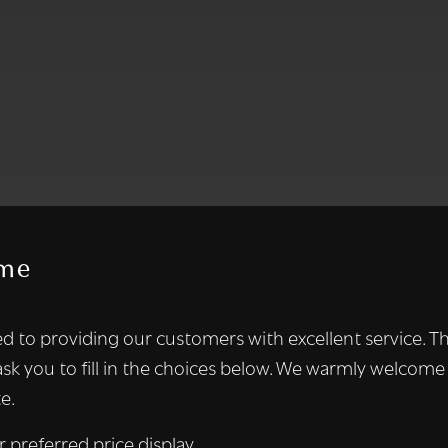
me
te maakt gebruik van cookies.
d to providing our customers with excellent service. T
kies om inhoud en advertenties te personaliseren en om ons ver
ask you to fill in the choices below. We warmly welcome
len ook informatie over uw gebruik van onze site met onze adver
e.
 die deze kunnen combineren met andere informatie die u aan hen
n verzameld door uw gebruik van hun diensten.
Lees verder
r preferred price display