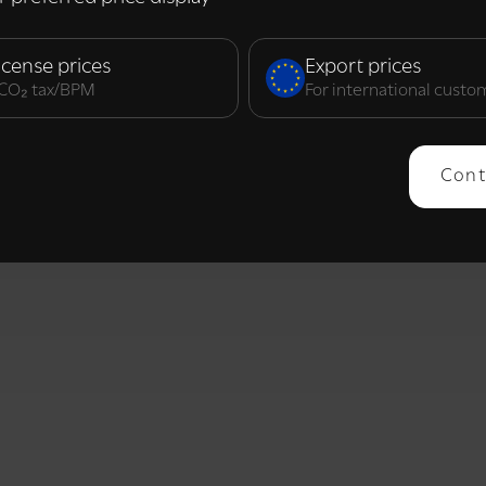
elijk
Prestatie
Targeting
F
icense prices
Export prices
. CO₂ tax/BPM
For international custo
ERGEVEN
ALLES AFWIJZEN
ALLES 
Cont