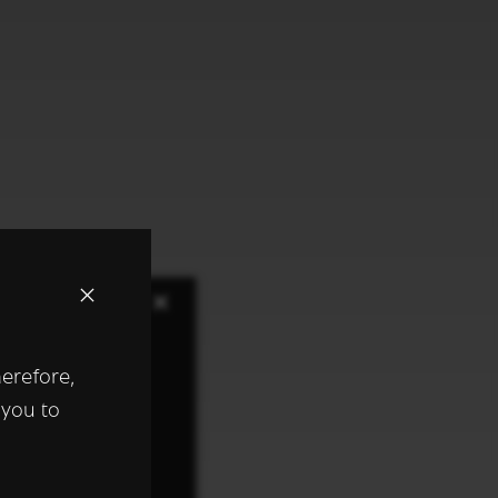
×
herefore,
keer te
 you to
tentie- en
 heeft verstrekt