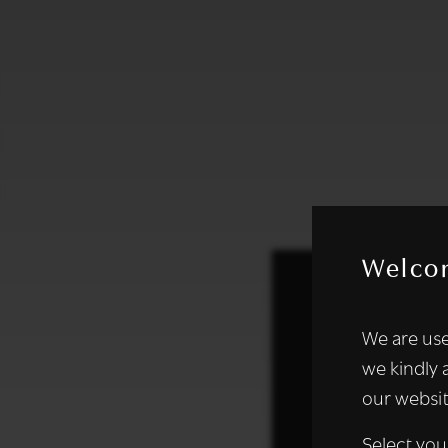
Welco
Deze websi
We are use
We gebruiken coo
we kindly 
analyseren. We de
our websit
analysepartners,
of die zij hebbe
Select you