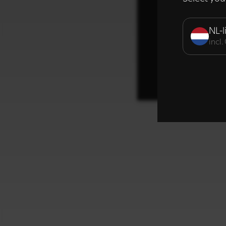
Strikt noodzak
NL-l
incl
DETAILS WE