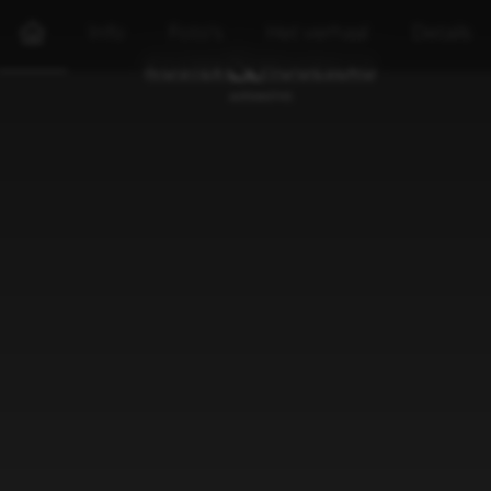
Info
Foto's
Het verhaal
Details