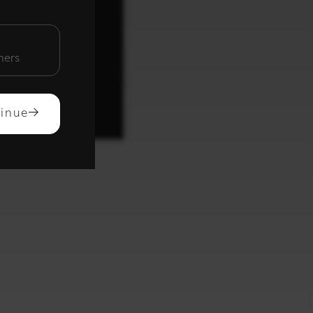
unctioneel
mers
ACCEPTEREN
inue